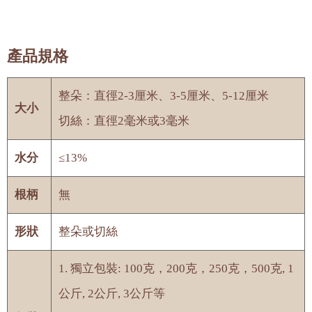
產品規格
整朵：直徑2-3厘米、3-5厘米、5-12厘米
大小
切絲：直徑2毫米或3毫米
水分
≤13%
根柄
無
形狀
整朵或切絲
1. 獨立包裝: 100克，200克，250克，500克, 1
公斤, 2公斤, 3公斤等