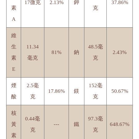
17微克
2.13%
鉀
37.86%
素
克
A
維
生
11.34
48.5毫
81%
鈉
2.43%
素
毫克
克
E
煙
2.5毫
152毫
17.86%
鎂
50.67%
酸
克
克
核
0.44毫
97.3毫
黃
---
鐵
648.67%
克
克
素