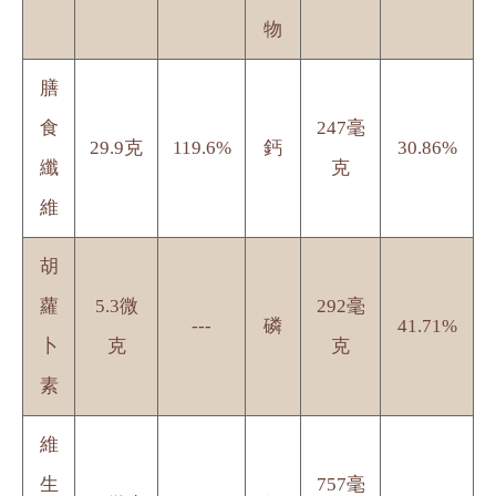
物
膳
食
247毫
29.9克
119.6%
鈣
30.86%
纖
克
維
胡
蘿
5.3微
292毫
---
磷
41.71%
卜
克
克
素
維
生
757毫