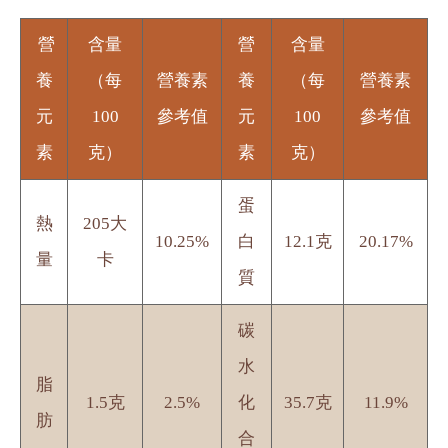
營
含量
營
含量
養
（每
營養素
養
（每
營養素
元
100
參考值
元
100
參考值
素
克）
素
克）
蛋
熱
205大
10.25%
白
12.1克
20.17%
量
卡
質
碳
水
脂
1.5克
2.5%
化
35.7克
11.9%
肪
合