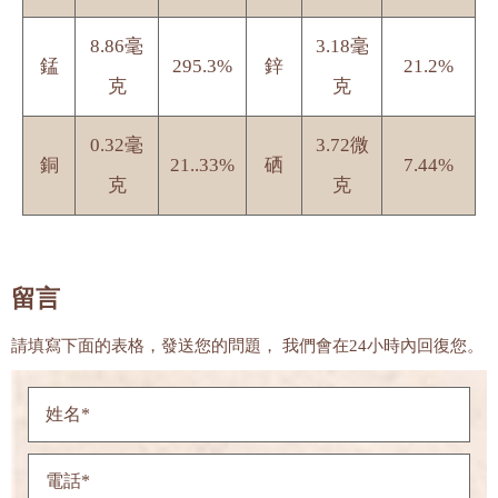
8.86毫
3.18毫
錳
295.3%
鋅
21.2%
克
克
0.32毫
3.72微
銅
21..33%
硒
7.44%
克
克
留言
請填寫下面的表格，發送您的問題， 我們會在24小時內回復您。